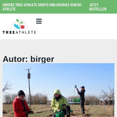
UNSERE TREE-ATHLETE SHIRTS UND HOODIES VON RE-
JETZT
ATHLETE
BESTELLEN
Autor:
birger