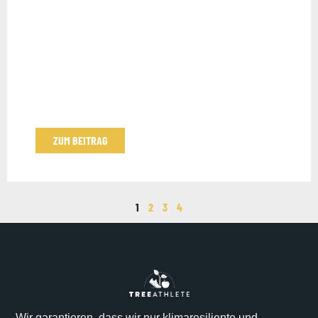
ZUM BEITRAG
1
2
3
4
Wir garantieren, dass wir nur klimaresiliente und