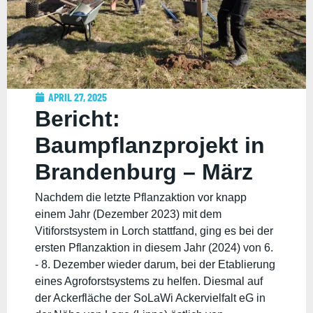
APRIL 27, 2025
Bericht:
Baumpflanzprojekt in
Brandenburg – März
2025 von Marike und
Nachdem die letzte Pflanzaktion vor knapp
einem Jahr (Dezember 2023) mit dem
Lukas
Vitiforstsystem in Lorch stattfand, ging es bei der
ersten Pflanzaktion in diesem Jahr (2024) von 6.
- 8. Dezember wieder darum, bei der Etablierung
eines Agroforstsystems zu helfen. Diesmal auf
der Ackerfläche der SoLaWi Ackervielfalt eG in