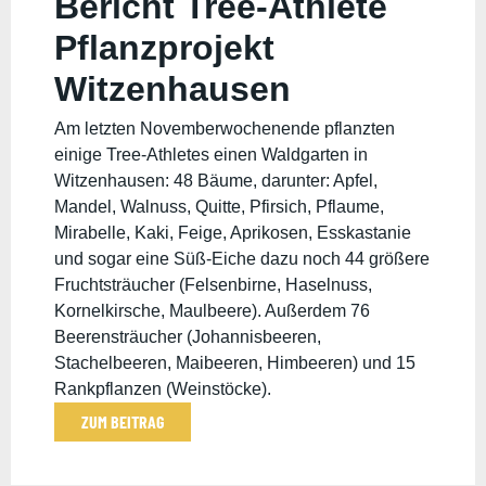
Bericht Tree-Athlete
Pflanzprojekt
Witzenhausen
28.-30.11.2025
Am letzten Novemberwochenende pflanzten
einige Tree-Athletes einen Waldgarten in
Witzenhausen: 48 Bäume, darunter: Apfel,
Mandel, Walnuss, Quitte, Pfirsich, Pflaume,
Mirabelle, Kaki, Feige, Aprikosen, Esskastanie
und sogar eine Süß-Eiche dazu noch 44 größere
Fruchtsträucher (Felsenbirne, Haselnuss,
Kornelkirsche, Maulbeere). Außerdem 76
Beerensträucher (Johannisbeeren,
Stachelbeeren, Maibeeren, Himbeeren) und 15
Rankpflanzen (Weinstöcke).
ZUM BEITRAG