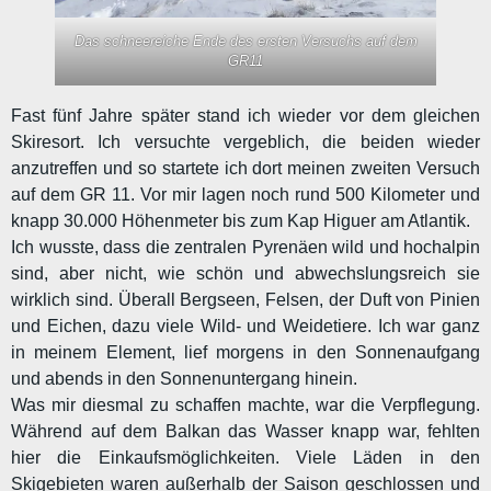
Das schneereiche Ende des ersten Versuchs auf dem
GR11
Fast fünf Jahre später stand ich wieder vor dem gleichen
Skiresort. Ich versuchte vergeblich, die beiden wieder
anzutreffen und so startete ich dort meinen zweiten Versuch
auf dem GR 11. Vor mir lagen noch rund 500 Kilometer und
knapp 30.000 Höhenmeter bis zum Kap Higuer am Atlantik.
Ich wusste, dass die zentralen Pyrenäen wild und hochalpin
sind, aber nicht, wie schön und abwechslungsreich sie
wirklich sind. Überall Bergseen, Felsen, der Duft von Pinien
und Eichen, dazu viele Wild- und Weidetiere. Ich war ganz
in meinem Element, lief morgens in den Sonnenaufgang
und abends in den Sonnenuntergang hinein.
Was mir diesmal zu schaffen machte, war die Verpflegung.
Während auf dem Balkan das Wasser knapp war, fehlten
hier die Einkaufsmöglichkeiten. Viele Läden in den
Skigebieten waren außerhalb der Saison geschlossen und