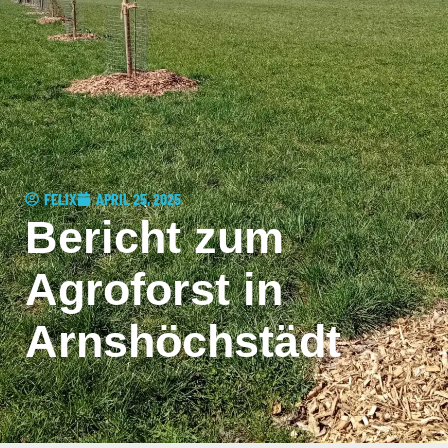
FELIX
APRIL 25, 2025
Bericht zum
Agroforst in
Arnshöchstädt