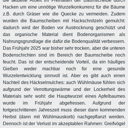
die aktuelle Arbeit im Freihalten der Baumscheibe durch
Hacken um eine unnötige Wurzelkonkurrenz für die Bäume
z.B. durch Gräser wie die Quecke zu vermeiden. Zudem
wurden die Baumscheiben mit Hackschnitzeln gemulcht:
dadurch wird der Boden vor Austrocknung geschützt und
das organische Material dient Bodenorganismen als
Nahrungsgrundlage die dafür die Bodenqualität verbessern.
Das Frühjahr 2025 war bisher sehr trocken, aber die unteren
Bodenschichten sind im Bereich der Baumscheibe noch
feucht. Das ist der entscheidende Vorteil, da ein häufiges
Gießen weder machbar noch für eine gesunde
Wurzelentwicklung sinnvoll ist. Aber es gibt auch einen
Nachteil des Häckselmulches: auch Wühlmäuse fühlen sich
aufgrund der Verrottungswärme und der Lockerheit des
Materials sehr wohl: die Hauptwurzel eines Apfelbaumes
wurde im Frühjahr abgefressen. Aufgrund der
fortgeschrittenen Jahreszeit muss dieser dann kommenden
Herbst (dann mit Wühlmauskorb) nachgepflanzt werden.
Dennoch ist der Verlust im akzeptablen Rahmen: Greifvögel