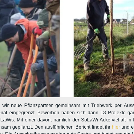
wir neue Pflanzpartner gemeinsam mit Triebwerk per Aus
onal eingegrenzt. Beworben haben sich dann 13 Projekte ganz
aWis. Mit einer davon, nämlich der SoLaWi Ackervielfalt in 
am gepflanzt. Den ausführlichen Bericht findet ihr
hier
und ei