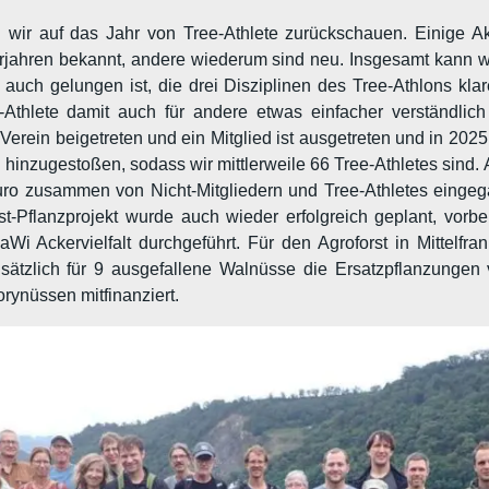
 wir auf das Jahr von Tree-Athlete zurückschauen. Einige Ak
rjahren bekannt, andere wiederum sind neu. Insgesamt kann wi
uch gelungen ist, die drei Disziplinen des Tree-Athlons klar
-Athlete damit auch für andere etwas einfacher verständli
Verein beigetreten und ein Mitglied ist ausgetreten und in 202
 hinzugestoßen, sodass wir mittlerweile 66 Tree-Athletes sind
ro zusammen von Nicht-Mitgliedern und Tree-Athletes eingeg
rst-Pflanzprojekt wurde auch wieder erfolgreich geplant, vor
 Ackervielfalt durchgeführt. Für den Agroforst in Mittelfra
usätzlich für 9 ausgefallene Walnüsse die Ersatzpflanzunge
rynüssen mitfinanziert.