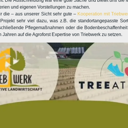
icht. Die Ausschreibung war eine gute Sache und bietet uns die 
terien und eigenen Vorstellungen zu machen.
r die – aus unserer Sicht sehr gute –
Kooperation mit Triebwe
Projekt sehr viel dazu, was z.B. die standortangepasste Sor
hließende Pflegemaßnahmen oder die Bodenbeschaffenheit bet
 Jahren auf die Agroforst Expertise von Triebwerk zu setzen.