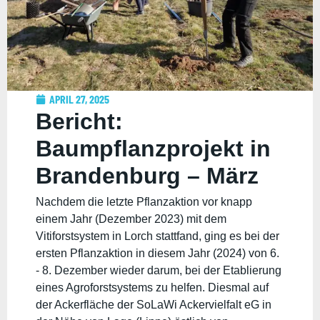
APRIL 27, 2025
Bericht:
Baumpflanzprojekt in
Brandenburg – März
2025 von Marike und
Nachdem die letzte Pflanzaktion vor knapp
einem Jahr (Dezember 2023) mit dem
Lukas
Vitiforstsystem in Lorch stattfand, ging es bei der
ersten Pflanzaktion in diesem Jahr (2024) von 6.
- 8. Dezember wieder darum, bei der Etablierung
eines Agroforstsystems zu helfen. Diesmal auf
der Ackerfläche der SoLaWi Ackervielfalt eG in