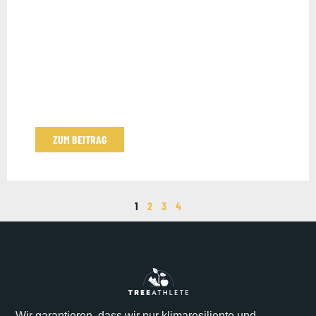
ZUM BEITRAG
1
2
3
4
Wir garantieren, dass wir nur klimaresiliente und