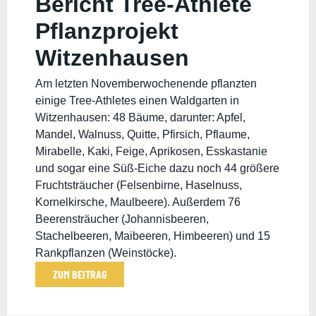
Bericht Tree-Athlete
Pflanzprojekt
Witzenhausen
28.-30.11.2025
Am letzten Novemberwochenende pflanzten
einige Tree-Athletes einen Waldgarten in
Witzenhausen: 48 Bäume, darunter: Apfel,
Mandel, Walnuss, Quitte, Pfirsich, Pflaume,
Mirabelle, Kaki, Feige, Aprikosen, Esskastanie
und sogar eine Süß-Eiche dazu noch 44 größere
Fruchtsträucher (Felsenbirne, Haselnuss,
Kornelkirsche, Maulbeere). Außerdem 76
Beerensträucher (Johannisbeeren,
Stachelbeeren, Maibeeren, Himbeeren) und 15
Rankpflanzen (Weinstöcke).
ZUM BEITRAG