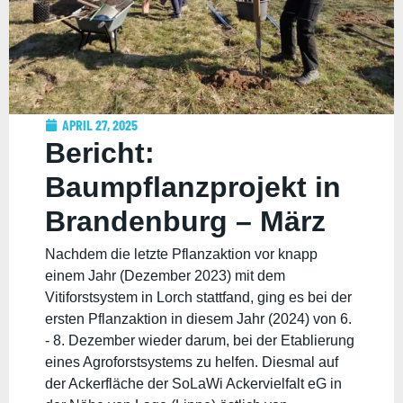
APRIL 27, 2025
Bericht:
Baumpflanzprojekt in
Brandenburg – März
2025 von Marike und
Nachdem die letzte Pflanzaktion vor knapp
einem Jahr (Dezember 2023) mit dem
Lukas
Vitiforstsystem in Lorch stattfand, ging es bei der
ersten Pflanzaktion in diesem Jahr (2024) von 6.
- 8. Dezember wieder darum, bei der Etablierung
eines Agroforstsystems zu helfen. Diesmal auf
der Ackerfläche der SoLaWi Ackervielfalt eG in