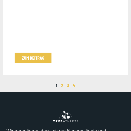
ZUM BEITRAG
1
2
3
4
Wir garantieren, dass wir nur klimaresiliente und