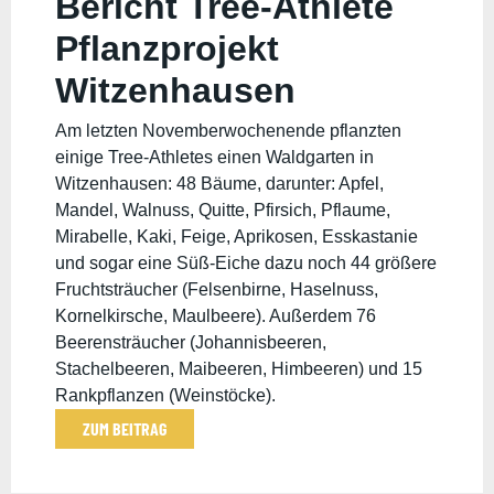
Bericht Tree-Athlete
Pflanzprojekt
Witzenhausen
28.-30.11.2025
Am letzten Novemberwochenende pflanzten
einige Tree-Athletes einen Waldgarten in
Witzenhausen: 48 Bäume, darunter: Apfel,
Mandel, Walnuss, Quitte, Pfirsich, Pflaume,
Mirabelle, Kaki, Feige, Aprikosen, Esskastanie
und sogar eine Süß-Eiche dazu noch 44 größere
Fruchtsträucher (Felsenbirne, Haselnuss,
Kornelkirsche, Maulbeere). Außerdem 76
Beerensträucher (Johannisbeeren,
Stachelbeeren, Maibeeren, Himbeeren) und 15
Rankpflanzen (Weinstöcke).
ZUM BEITRAG