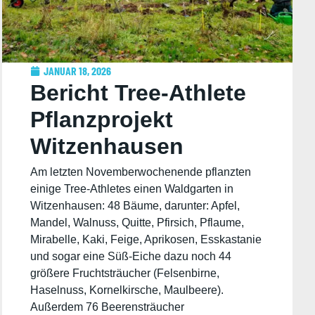
JANUAR 18, 2026
Bericht Tree-Athlete
Pflanzprojekt
Witzenhausen
28.-30.11.2025
Am letzten Novemberwochenende pflanzten
einige Tree-Athletes einen Waldgarten in
Witzenhausen: 48 Bäume, darunter: Apfel,
Mandel, Walnuss, Quitte, Pfirsich, Pflaume,
Mirabelle, Kaki, Feige, Aprikosen, Esskastanie
und sogar eine Süß-Eiche dazu noch 44
größere Fruchtsträucher (Felsenbirne,
Haselnuss, Kornelkirsche, Maulbeere).
Außerdem 76 Beerensträucher