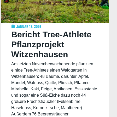
JANUAR 18, 2026
Bericht Tree-Athlete
Pflanzprojekt
Witzenhausen
28.-30.11.2025
Am letzten Novemberwochenende pflanzten
einige Tree-Athletes einen Waldgarten in
Witzenhausen: 48 Bäume, darunter: Apfel,
Mandel, Walnuss, Quitte, Pfirsich, Pflaume,
Mirabelle, Kaki, Feige, Aprikosen, Esskastanie
und sogar eine Süß-Eiche dazu noch 44
größere Fruchtsträucher (Felsenbirne,
Haselnuss, Kornelkirsche, Maulbeere).
Außerdem 76 Beerensträucher