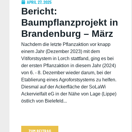
APRIL 27, 2025
Bericht:
Baumpflanzprojekt in
Brandenburg – März
2025 von Marike und
Nachdem die letzte Pflanzaktion vor knapp
einem Jahr (Dezember 2023) mit dem
Lukas
Vitiforstsystem in Lorch stattfand, ging es bei
der ersten Pflanzaktion in diesem Jahr (2024)
von 6. - 8. Dezember wieder darum, bei der
Etablierung eines Agroforstsystems zu helfen.
Diesmal auf der Ackerfläche der SoLaWi
Ackervielfalt eG in der Nähe von Lage (Lippe)
östlich von Bielefeld...
ZUM BEITRAG