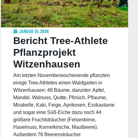
JANUAR 18, 2026
Bericht Tree-Athlete
Pflanzprojekt
Witzenhausen
28.-30.11.2025
Am letzten Novemberwochenende pflanzten
einige Tree-Athletes einen Waldgarten in
Witzenhausen: 48 Bäume, darunter: Apfel,
Mandel, Walnuss, Quitte, Pfirsich, Pflaume,
Mirabelle, Kaki, Feige, Aprikosen, Esskastanie
und sogar eine Süß-Eiche dazu noch 44
größere Fruchtsträucher (Felsenbirne,
Haselnuss, Kornelkirsche, Maulbeere).
Außerdem 76 Beerensträucher